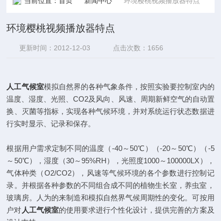
当前位置：
首页
新闻中心
环境樱桃视频播放器特点
环境樱桃视频播放器特点
更新时间：2012-12-03
点击次数：1656
人工气候室
模拟自然界的各种气象条件，按照实验要控制室内的
温度、湿度、光照、
CO2
及风向、风速、周期新鲜空气的自动置
换、灭菌等指标，实现各种气候环境，并对系统运行状态数据进
行实时显示、记录和保存。
根据用户需求定制不同的温度（
-40
～
50
℃
）（
-20
～
50
℃
）（
-5
～
50
℃
），湿度（
30
～
95%RH
），光照度
1000
～
100000LX
），
气体种类（
O2/CO2
），风速等气候环境的各个参数进行控制记
录。并根据各种参数的不同组合成不同的植物生长室，养虫室，
玻璃房。人为的来制造和模拟自然界气候周期性的变化。可按用
户对
人工气候室
的使用要求进行个性化设计，提供完善的方案及